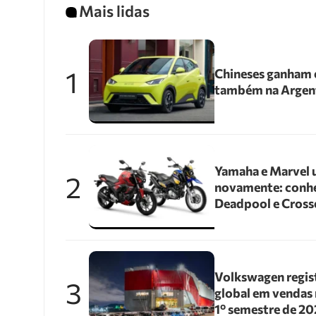
Mais lidas
1
Chineses ganham e
também na Argen
Yamaha e Marvel 
2
novamente: conhe
Deadpool e Cross
Volkswagen regis
3
global em vendas 
1º semestre de 2