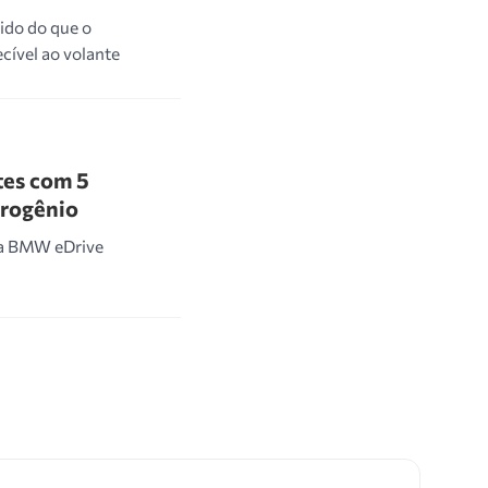
ido do que o
cível ao volante
tes com 5
drogênio
ia BMW eDrive