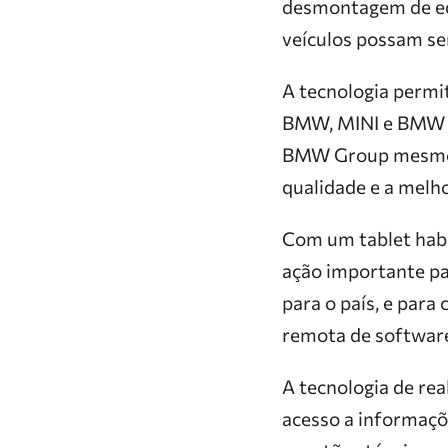
desmontagem de equ
veículos possam ser
A tecnologia permit
BMW, MINI e BMW M
BMW Group mesmo c
qualidade e a melho
Com um tablet habi
ação importante pa
para o país, e par
remota de softwar
A tecnologia de re
acesso a informaçõe