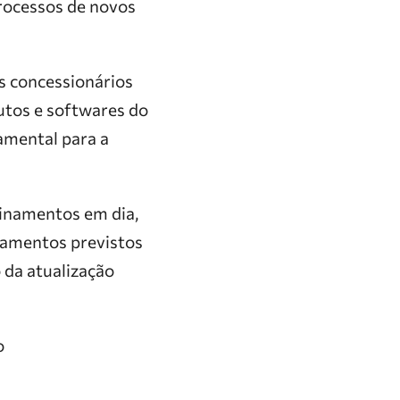
rocessos de novos
os concessionários
tos e softwares do
amental para a
einamentos em dia,
çamentos previstos
 da atualização
o