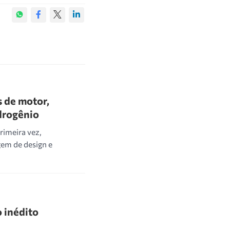
 de motor,
idrogênio
rimeira vez,
em de design e
 inédito