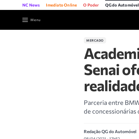
NC News
Imediato Online
O Poder
QG do Automóve
Menu
MERCADO
Academi
Senai o
realida
Parceria entre BMW
de concessionárias 
Redação QG do Automóvel
08/04/2021 - 17h52