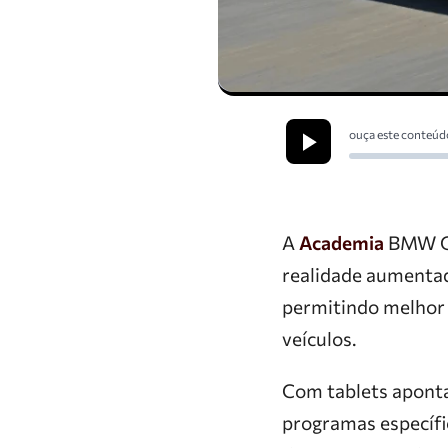
ouça este conteúd
A
Academia
BMW Gr
realidade aumentad
permitindo melhor
veículos.
Com tablets aponta
programas específi