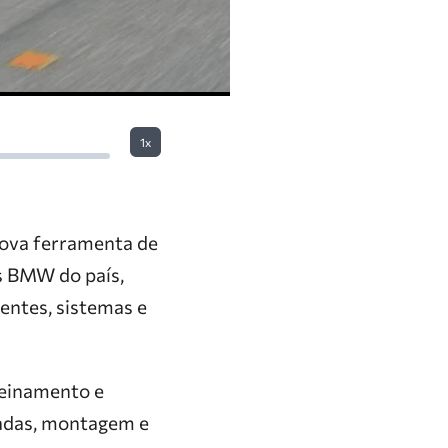
1x
nova ferramenta de
s BMW do país,
ntes, sistemas e
reinamento e
zadas, montagem e