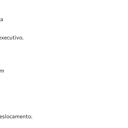
ca
executivo.
em
deslocamento.