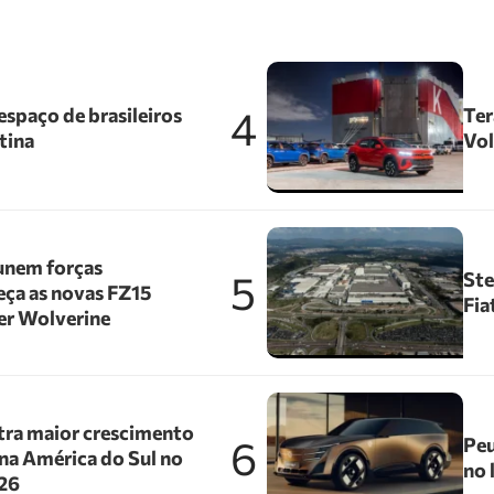
4
spaço de brasileiros
Ter
tina
Vol
unem forças
5
Ste
ça as novas FZ15
Fia
er Wolverine
tra maior crescimento
6
Peu
na América do Sul no
no 
026