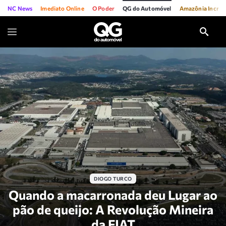
NC News
Imediato Online
O Poder
QG do Automóvel
Amazônia Incríve
DIOGO TURCO
Quando a macarronada deu Lugar ao
pão de queijo: A Revolução Mineira
da FIAT