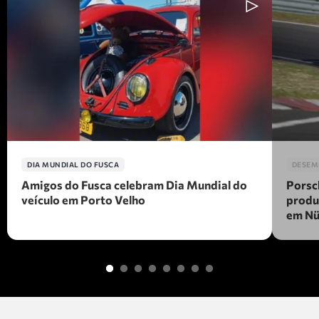
DIA MUNDIAL DO FUSCA
DESEM
Amigos do Fusca celebram Dia Mundial do
Porsc
veículo em Porto Velho
produ
em Nü