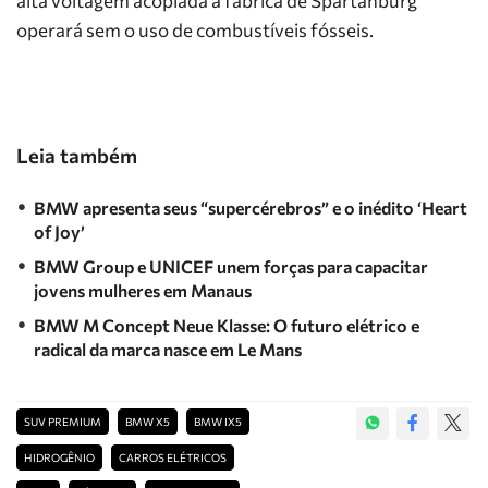
alta voltagem acoplada à fábrica de Spartanburg
operará sem o uso de combustíveis fósseis.
Leia também
BMW apresenta seus “supercérebros” e o inédito ‘Heart
of Joy’
BMW Group e UNICEF unem forças para capacitar
jovens mulheres em Manaus
BMW M Concept Neue Klasse: O futuro elétrico e
radical da marca nasce em Le Mans
SUV PREMIUM
BMW X5
BMW IX5
HIDROGÊNIO
CARROS ELÉTRICOS