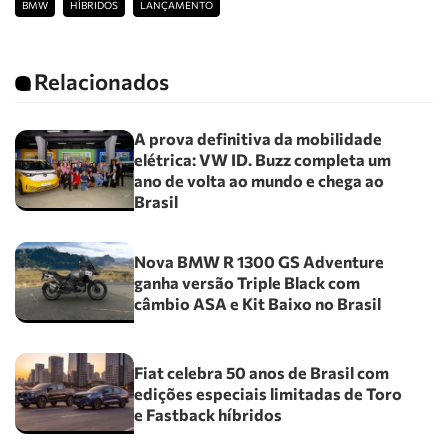
BMW
HÍBRIDOS
LANÇAMENTO
Relacionados
A prova definitiva da mobilidade
elétrica: VW ID. Buzz completa um
ano de volta ao mundo e chega ao
Brasil
Nova BMW R 1300 GS Adventure
ganha versão Triple Black com
câmbio ASA e Kit Baixo no Brasil
Fiat celebra 50 anos de Brasil com
edições especiais limitadas de Toro
e Fastback híbridos