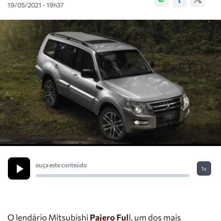
19/05/2021 - 19h37
ouça este conteúdo
1x
O lendário Mitsubishi
Pajero Ful
l, um dos mais