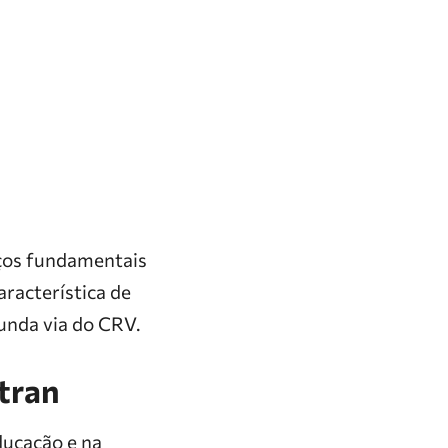
iços fundamentais
aracterística de
unda via do CRV.
ptran
ducação e na