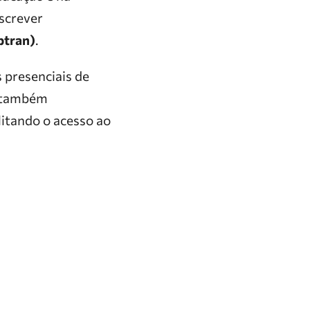
nscrever
ptran)
.
s presenciais de
M também
litando o acesso ao