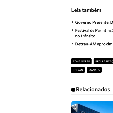
Leia também
Governo Presente: De
Festival de Parintin
no trânsito
Detran-AM aproxima 
ZONA NORTE
REGULARIZAÇ
EPTRAN
MANAUS
Relacionados