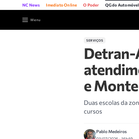
NC News
Imediato Online
O Poder
QG do Automóve
Menu
SERVIÇOS
Detran-
atendime
e Monte 
Duas escolas da zon
cursos
Pablo Medeiros
03/07/2026 - 16h49