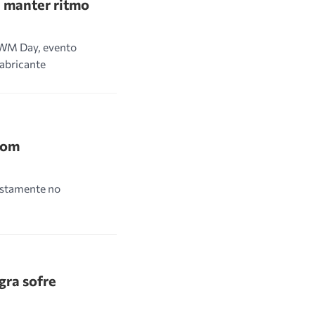
a manter ritmo
 GWM Day, evento
fabricante
com
ustamente no
gra sofre