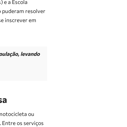
 e a Escola
o puderam resolver
 se inscrever em
pulação, levando
sa
motocicleta ou
 Entre os serviços