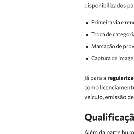
disponibilizados p
Primeira via e re
Troca de categori
Marcação de prova
Captura de image
Já para a
regulariza
como licenciamento 
veículo, emissão d
Qualificaçã
Além da parte buro