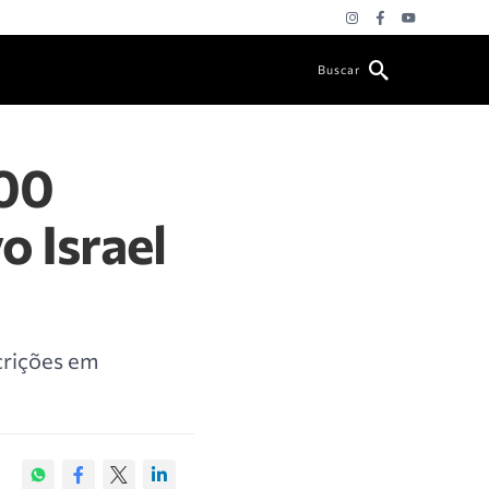
Buscar
300
o Israel
crições em