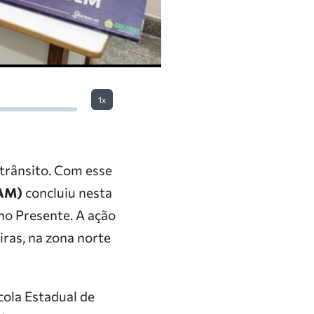
1x
 trânsito. Com esse
-AM)
concluiu nesta
no Presente. A ação
iras, na zona norte
cola Estadual de