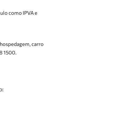
culo como IPVA e
o, hospedagem, carro
8 1500.
o: