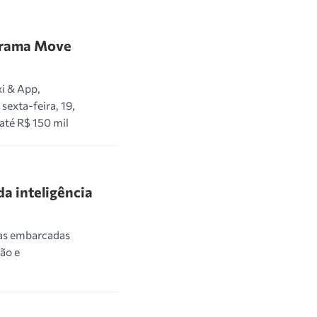
grama Move
xi & App,
sexta-feira, 19,
até R$ 150 mil
da inteligência
gias embarcadas
ão e