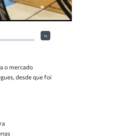
1x
ra o mercado
egues, desde que foi
ra
enas