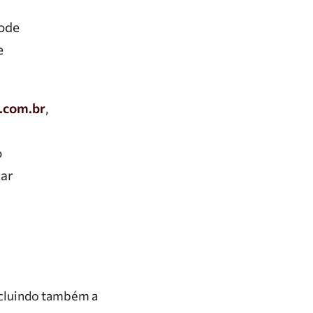
pode
e
.com.br
,
o
tar
incluindo também a