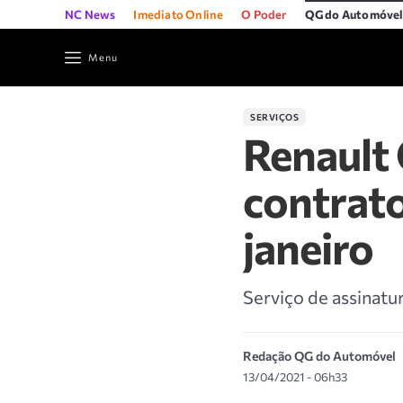
NC News
Imediato Online
O Poder
QG do Automóve
Menu
SERVIÇOS
Renault
contrat
janeiro
Serviço de assinatur
Redação QG do Automóvel
13/04/2021 - 06h33