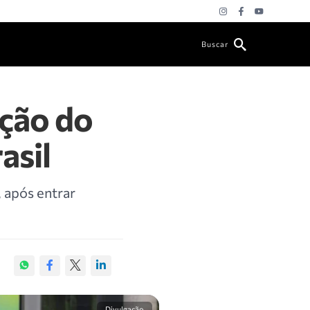
Buscar
ução do
asil
, após entrar
Divulgação