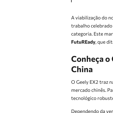
A viabilização do n
trabalho celebrado 
categoria. Este mar
FutuREady
, que di
Conheça o 
China
O Geely EX2 traz n
mercado chinês. Pa
tecnológico robust
Dependendo da versã