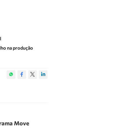
l
olho na produção
grama Move