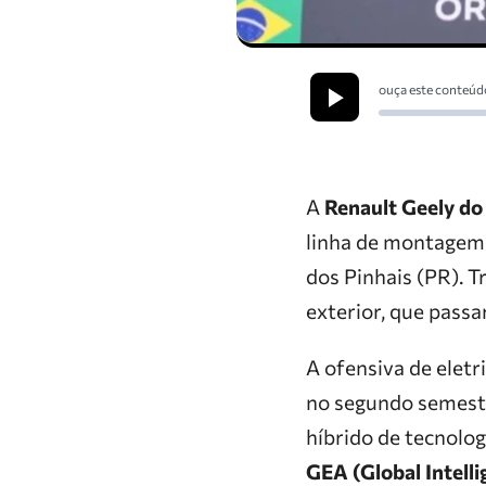
ouça este conteúd
A
Renault Geely do 
linha de montagem 
dos Pinhais (PR). T
exterior, que passa
A ofensiva de elet
no segundo semestr
híbrido de tecnolo
GEA (Global Intelli