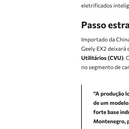
eletrificados inteli
Passo estr
Importado da China
Geely EX2 deixará 
Utilitários (CVU)
. 
no segmento de carr
“A produção l
de um modelo. 
forte base ind
Montenegro, pr