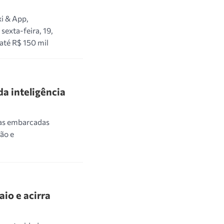
xi & App,
sexta-feira, 19,
até R$ 150 mil
da inteligência
gias embarcadas
ão e
io e acirra