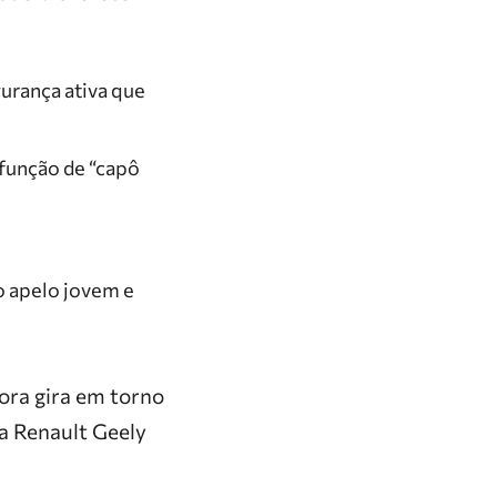
urança ativa que
 função de “capô
o apelo jovem e
ora gira em torno
 a Renault Geely