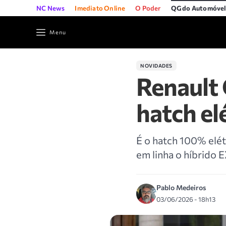
NC News
Imediato Online
O Poder
QG do Automóve
Menu
NOVIDADES
Renault
hatch el
É o hatch 100% elétr
em linha o híbrido 
Pablo Medeiros
03/06/2026 - 18h13