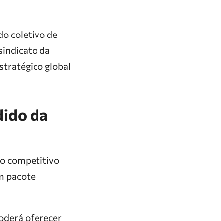
do coletivo de
sindicato da
stratégico global
dido da
no competitivo
um pacote
poderá oferecer