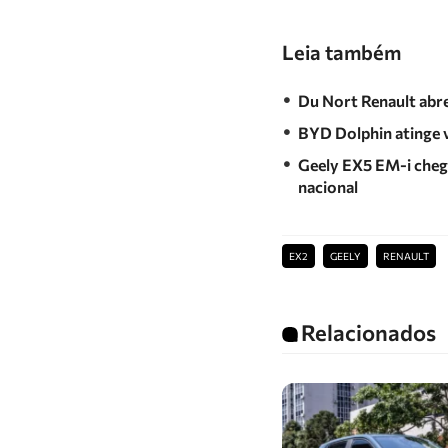
Leia também
Du Nort Renault abr
BYD Dolphin atinge v
Geely EX5 EM-i chega
nacional
EX2
GEELY
RENAULT
Relacionados