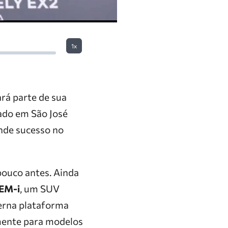
1x
rá parte de sua
ado em São José
ande sucesso no
pouco antes. Ainda
 EM-i
, um SUV
derna plataforma
amente para modelos