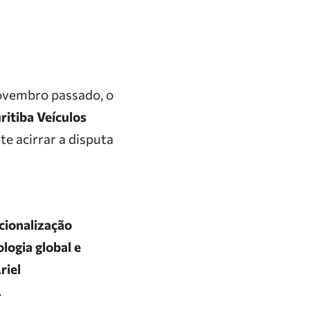
novembro passado, o
ritiba Veículos
e acirrar a disputa
cionalização
logia global e
riel
.