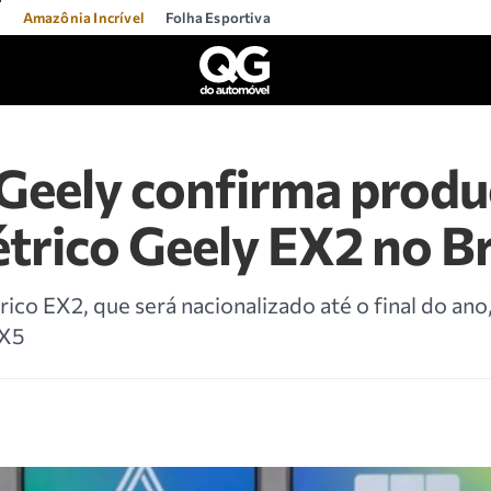
l
Amazônia Incrível
Folha Esportiva
 Geely confirma prod
étrico Geely EX2 no Br
ico EX2, que será nacionalizado até o final do ano
EX5