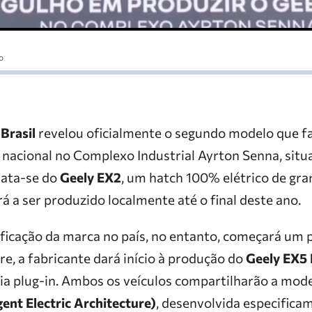
o
Brasil
revelou oficialmente o segundo modelo que fa
nacional no Complexo Industrial Ayrton Senna, situ
rata-se do
Geely EX2
, um hatch 100% elétrico de gr
rá a ser produzido localmente até o final deste ano.
rificação da marca no país, no entanto, começará um 
e, a fabricante dará início à produção do
Geely EX5
gia plug-in. Ambos os veículos compartilharão a mo
gent Electric Architecture)
, desenvolvida especific