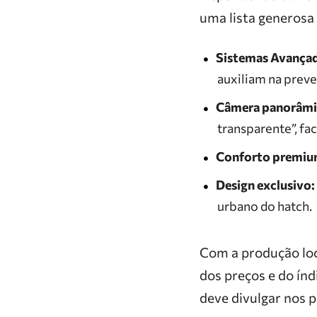
uma lista generosa
Sistemas Avançad
auxiliam na preve
Câmera panorâmic
transparente”, fa
Conforto premiu
Design exclusivo:
urbano do hatch.
Com a produção loc
dos preços e do ín
deve divulgar nos 