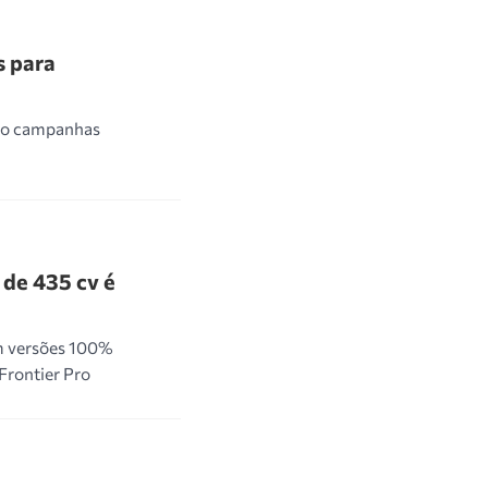
s para
do campanhas
 de 435 cv é
em versões 100%
 Frontier Pro