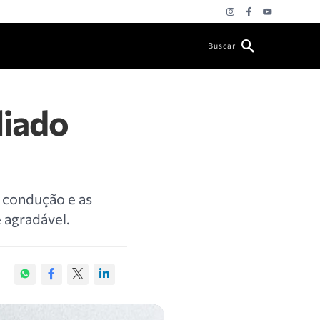
Buscar
liado
a condução e as
e agradável.