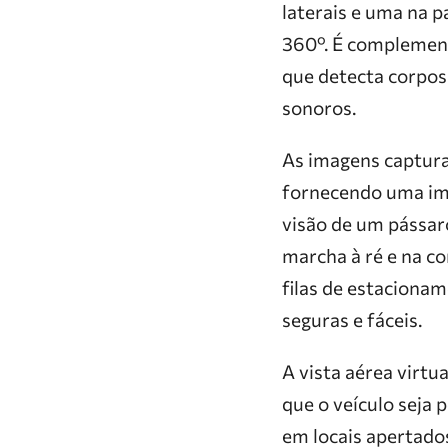
laterais e uma na p
360º. É complemen
que detecta corpos 
sonoros.
As imagens capturad
fornecendo uma ima
visão de um pássar
marcha à ré e na co
filas de estaciona
seguras e fáceis.
A vista aérea virtu
que o veículo seja
em locais apertados