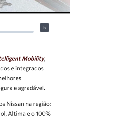
1x
telligent Mobility
,
idos e integrados
melhores
egura e agradável.
os Nissan na região:
rol, Altima e o 100%