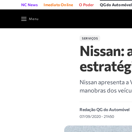
NC News
Imediato Online
O Poder
QG do Automóve
Menu
SERVIÇOS
Nissan: 
estratég
Nissan apresenta a 
manobras dos veícul
Redação QG do Automóvel
07/09/2020 - 21h50