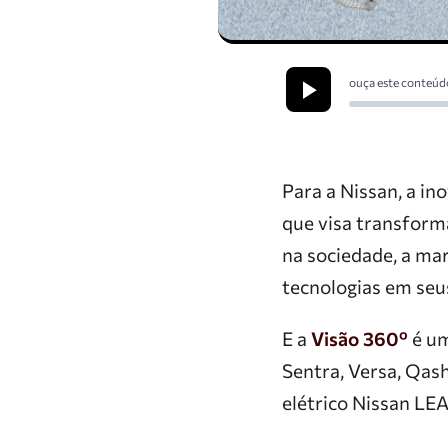
ouça este conteúd
Para a Nissan, a in
que visa transform
na sociedade, a ma
tecnologias em seus
E a
Visão 360º
é um
Sentra, Versa, Qash
elétrico Nissan LEA