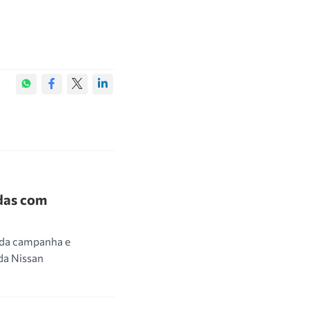
das com
a da campanha e
da Nissan