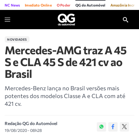
NC News
Imediato Online
O Poder
QG do Automóvel
Amazônia Incríve
NOVIDADES
Mercedes-AMG traz A 45
S e CLA 45 S de 421 cv ao
Brasil
Mercedes-Benz lança no Brasil versões mais
potentes dos modelos Classe A e CLA com até
421 cv.
Redação QG do Automóvel
19/08/2020 - 08h28