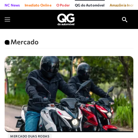
NC News
Imediato Online
O Poder
QG do Automóvel
Amazônia Incríve
Mercado
MERCADO DUAS RODAS