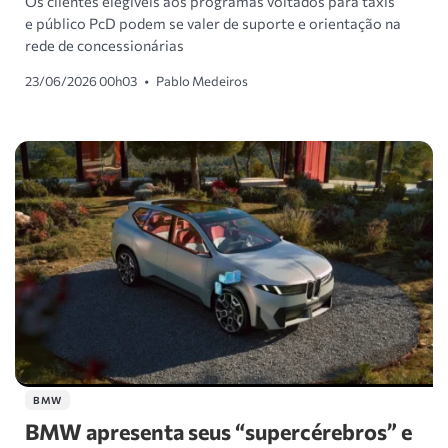
Os clientes elegíveis aos programas voltados para táxis
e público PcD podem se valer de suporte e orientação na
rede de concessionárias
23/06/2026 00h03
•
Pablo Medeiros
BMW
BMW apresenta seus “supercérebros” e