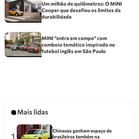
Um milhão de quilômetros: O MINI
Cooper que desafiou os limites da
durabilidade
MINI “entra em campo” com
comboio temático inspirado no
futebol inglês em São Paulo
Mais lidas
Chineses ganham espaço de
1
brasileiros também na