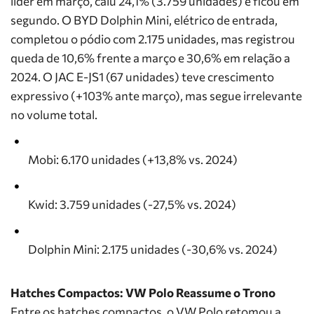
líder em março, caiu 24,1% (3.759 unidades) e ficou em
segundo. O
BYD Dolphin Mini
, elétrico de entrada,
completou o pódio com 2.175 unidades, mas registrou
queda de 10,6% frente a março e 30,6% em relação a
2024. O
JAC E-JS1
(67 unidades) teve crescimento
expressivo (+103% ante março), mas segue irrelevante
no volume total.
Mobi
: 6.170 unidades (+13,8% vs. 2024)
Kwid
: 3.759 unidades (-27,5% vs. 2024)
Dolphin Mini
: 2.175 unidades (-30,6% vs. 2024)
Hatches Compactos: VW Polo Reassume o Trono
Entre os hatches compactos, o
VW Polo
retomou a