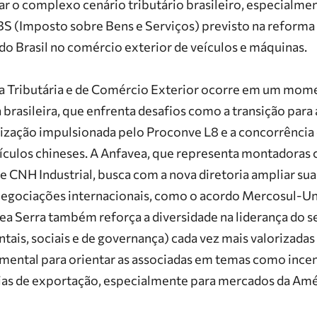
ar o complexo cenário tributário brasileiro, especialme
BS
(Imposto sobre Bens e Serviços) previsto na reforma 
 do Brasil no comércio exterior de veículos e máquinas.
ia Tributária e de Comércio Exterior ocorre em um mome
 brasileira, que enfrenta desafios como a transição para
nização impulsionada pelo
Proconve L8
e a concorrência
ículos chineses. A Anfavea, que representa montadora
e
CNH Industrial
, busca com a nova diretoria ampliar su
 negociações internacionais, como o acordo
Mercosul-Un
 Serra também reforça a diversidade na liderança do se
tais, sociais e de governança) cada vez mais valorizada
mental para orientar as associadas em temas como incent
as de exportação, especialmente para mercados da Améri