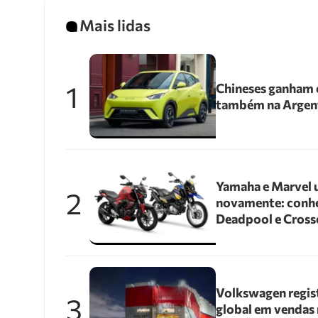
Mais lidas
1
Chineses ganham e
também na Argen
Yamaha e Marvel 
2
novamente: conhe
Deadpool e Cross
Volkswagen regis
3
global em vendas 