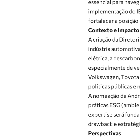
essencial para naveg
implementação do
I
fortalecer a posição
Contexto e Impacto
A criação da Diretor
indústria automotiva
elétrica, a descarbo
especialmente de ve
Volkswagen
,
Toyota
políticas públicas e
A nomeação de Andrea
práticas ESG (ambien
expertise será funda
drawback e estratégi
Perspectivas