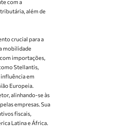
nte com a
tributária, além de
nto crucial para a
 a mobilidade
 com importações,
s como
Stellantis
,
a influência em
ião Europeia
.
tor, alinhando-se às
s pelas empresas. Sua
ivos fiscais,
ca Latina e África.