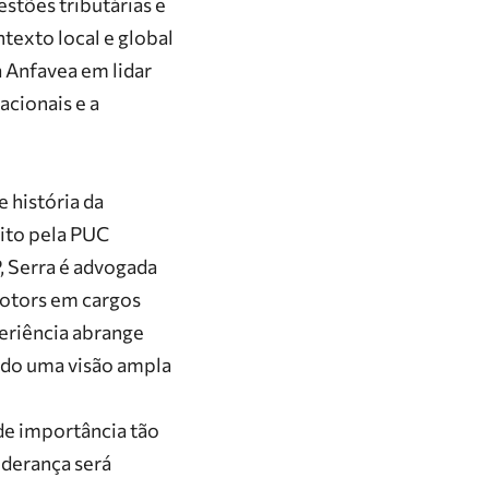
estões tributárias e
texto local e global
a Anfavea em lidar
acionais e a
 história da
ito pela
PUC
, Serra é advogada
otors
em cargos
periência abrange
endo uma visão ampla
de importância tão
liderança será