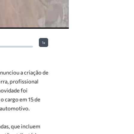
1x
nunciou a criação de
rra
, profissional
novidade foi
 o cargo em 15 de
r automotivo.
adas, que incluem