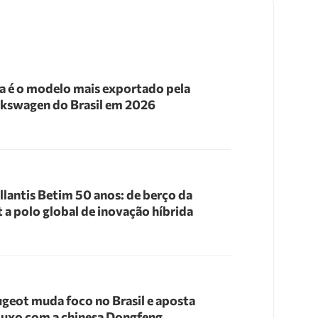
a é o modelo mais exportado pela
kswagen do Brasil em 2026
llantis Betim 50 anos: de berço da
t a polo global de inovação híbrida
geot muda foco no Brasil e aposta
luxo com a chinesa Dongfeng