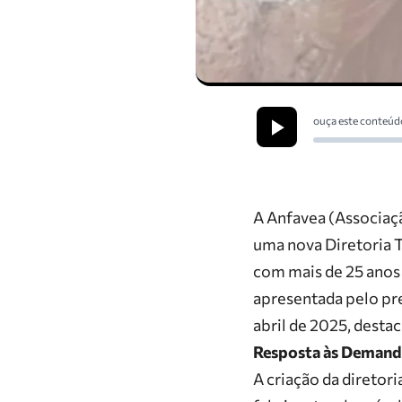
ouça este conteúd
A
Anfavea
(Associaçã
uma nova
Diretoria 
com mais de 25 anos 
apresentada pelo pr
abril de 2025, desta
Resposta às Demand
A criação da diretor