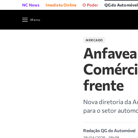
NC News
Imediato Online
O Poder
QG do Automóve
Menu
MERCADO
Anfavea 
Comérci
frente
Nova diretoria da A
para o setor automo
Redação QG do Automóvel
28/04/2025 - 15h38