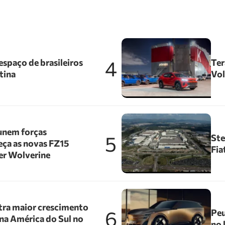
4
spaço de brasileiros
Ter
tina
Vol
unem forças
5
Ste
ça as novas FZ15
Fia
er Wolverine
tra maior crescimento
6
Peu
na América do Sul no
no 