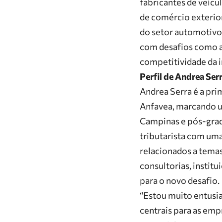
fabricantes de veícul
de comércio exterior
do setor automotivo
com desafios como a 
competitividade da i
Perfil de Andrea Ser
Andrea Serra
é a pri
Anfavea, marcando u
Campinas
e pós-grad
tributarista com uma
relacionados a temas
consultorias, instit
para o novo desafio.
“Estou muito entusia
centrais para as emp