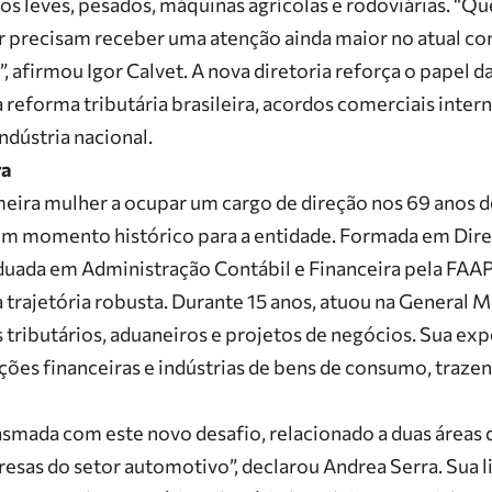
os leves, pesados, máquinas agrícolas e rodoviárias. “Qu
 precisam receber uma atenção ainda maior no atual con
”, afirmou
Igor Calvet
. A nova diretoria reforça o papel d
reforma tributária brasileira, acordos comerciais intern
ndústria nacional.
ra
meira mulher a ocupar um cargo de direção nos 69 anos de
m momento histórico para a entidade. Formada em Dire
uada em Administração Contábil e Financeira pela
FAAP
 trajetória robusta. Durante 15 anos, atuou na
General M
 tributários, aduaneiros e projetos de negócios. Sua ex
uições financeiras e indústrias de bens de consumo, traz
smada com este novo desafio, relacionado a duas áreas 
resas do setor automotivo”, declarou
Andrea Serra
. Sua 