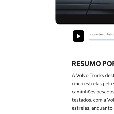
ouça este conteúd
RESUMO POR
A Volvo Trucks des
cinco estrelas pel
caminhões pesados,
testados, com a Vo
estrelas, enquanto