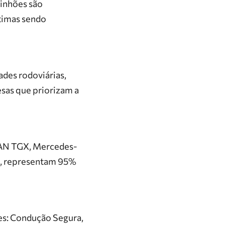
minhões são
ítimas sendo
ades rodoviárias,
sas que priorizam a
MAN TGX, Mercedes-
vo, representam 95%
es:
Condução Segura
,