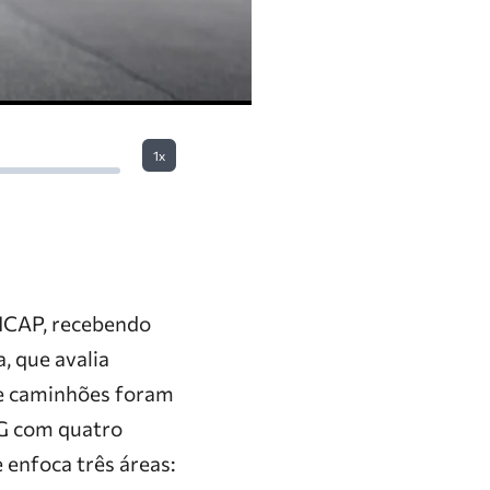
1x
 NCAP, recebendo
, que avalia
ve caminhões foram
 G com quatro
enfoca três áreas: