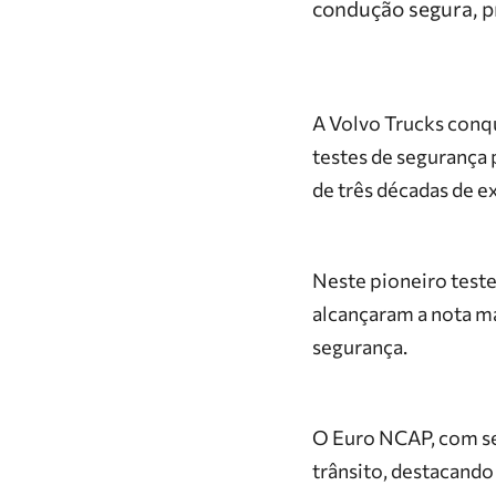
condução segura, p
A Volvo Trucks conqu
testes de segurança
de três décadas de e
Neste pioneiro test
alcançaram a nota 
segurança.
O Euro NCAP, com se
trânsito, destacand