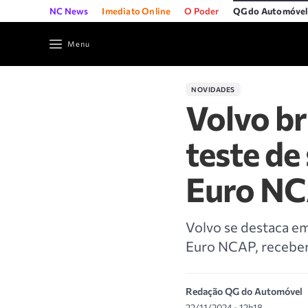
NC News
Imediato Online
O Poder
QG do Automóve
Menu
NOVIDADES
Volvo br
teste de
Euro N
Volvo se destaca e
Euro NCAP, recebe
Redação QG do Automóvel
22/11/2024 - 12h18