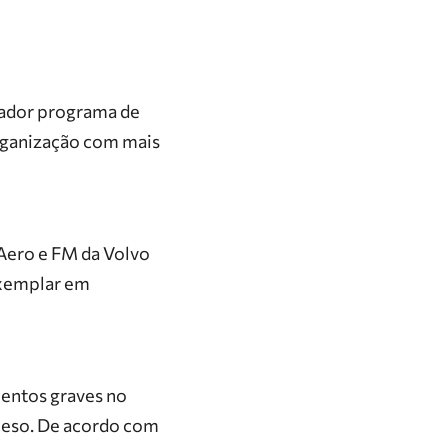
vador programa de
rganização com mais
Aero e FM da Volvo
exemplar em
mentos graves no
peso. De acordo com