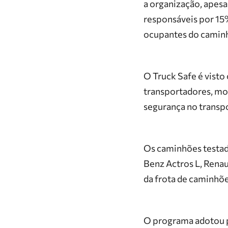
a organização, apes
responsáveis por 15%
ocupantes do camin
O Truck Safe é visto
transportadores, mot
segurança no transpo
Os caminhões testa
Benz Actros L, Renau
da frota de caminhõe
O programa adotou p