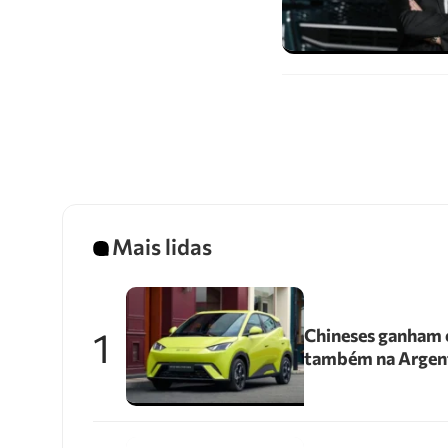
Mais lidas
1
Chineses ganham e
também na Argen