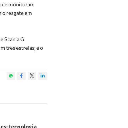
s que monitoram
m o resgate em
 e Scania G
 três estrelas; e o
es: tecnologia