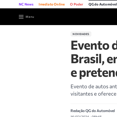
NC News
Imediato Online
O Poder
QG do Automóve
Menu
NOVIDADES
Evento d
Brasil, 
e preten
Evento de autos ant
visitantes e oferece
Redação QG do Automóvel
16/02/2024 - 08h45