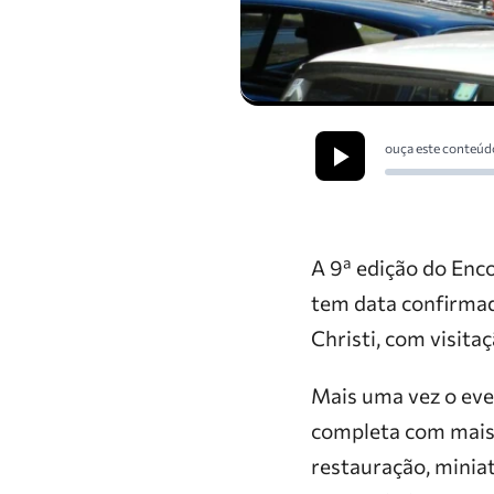
ouça este conteúd
A 9ª edição do Enco
tem data confirmad
Christi, com visita
Mais uma vez o eve
completa com mais 
restauração, miniat