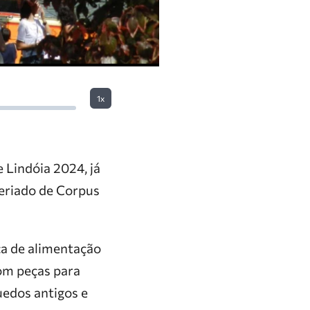
1x
 Lindóia 2024, já
feriado de Corpus
ça de alimentação
om peças para
uedos antigos e