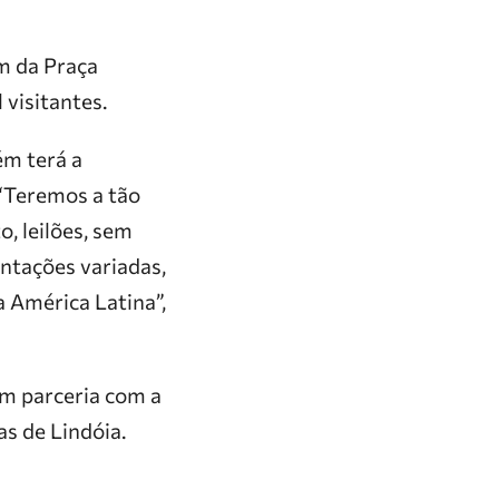
m da Praça
 visitantes.
ém terá a
“Teremos a tão
, leilões, sem
ntações variadas,
a América Latina”,
em parceria com a
s de Lindóia.