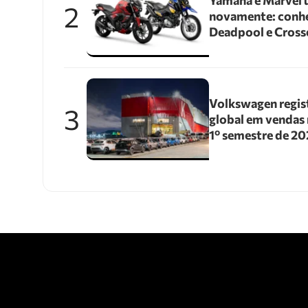
Yamaha e Marvel 
2
novamente: conhe
Deadpool e Cross
Volkswagen regis
3
global em vendas 
1º semestre de 2