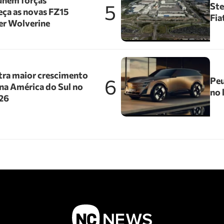
unem forças
5
Ste
ça as novas FZ15
Fia
er Wolverine
tra maior crescimento
6
Peu
na América do Sul no
no 
026