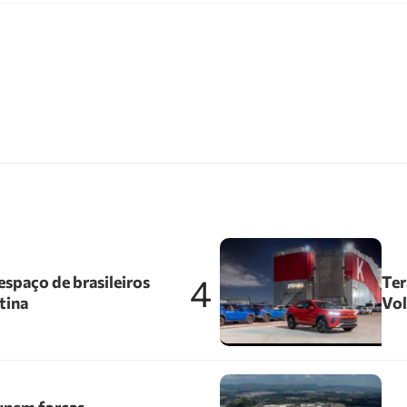
4
spaço de brasileiros
Ter
tina
Vol