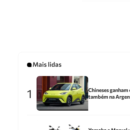
Mais lidas
1
Chineses ganham e
também na Argen