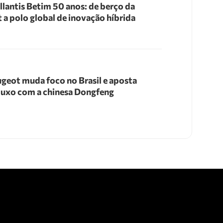
llantis Betim 50 anos: de berço da
t a polo global de inovação híbrida
geot muda foco no Brasil e aposta
luxo com a chinesa Dongfeng