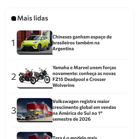
Mais lidas
Chineses ganham espaço de
1
brasileiros também na
Argentina
Yamaha e Marvel unem forças
novamente: conheça as novas
2
FZ15 Deadpool e Crosser
Wolverine
Volkswagen registra maior
crescimento global em vendas
3
na América do Sul no 1º
semestre de 2026
Tera é o modelo mais