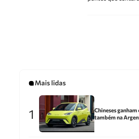
Mais lidas
1
Chineses ganham e
também na Argen