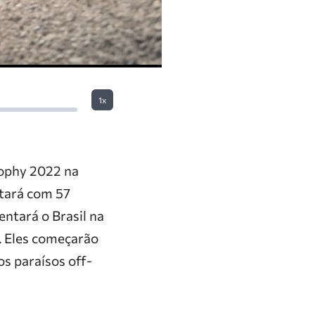
1x
rophy 2022 na
ntará com 57
entará o Brasil na
. Eles começarão
os paraísos off-