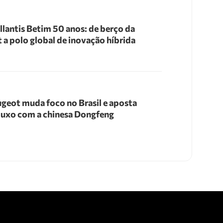
llantis Betim 50 anos: de berço da
t a polo global de inovação híbrida
geot muda foco no Brasil e aposta
luxo com a chinesa Dongfeng