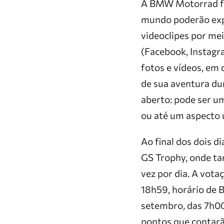
A BMW Motorrad far
mundo poderão expe
videoclipes por me
(Facebook, Instagra
fotos e vídeos, em
de sua aventura du
aberto: pode ser u
ou até um aspecto ú
Ao final dos dois d
GS Trophy, onde ta
vez por dia. A vota
18h59, horário de B
setembro, das 7h00 
pontos que contarã