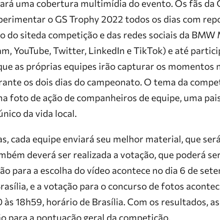
á uma cobertura multimídia do evento. Os fãs da 
rimentar o GS Trophy 2022 todos os dias com repo
io do siteda competição e das redes sociais da BMW
m, YouTube, Twitter, LinkedIn e TikTok) e até partic
 que as próprias equipes irão capturar os momentos
rante os dois dias do campeonato. O tema da compe
ma foto de ação de companheiros de equipe, uma pa
nico da vida local.
ias, cada equipe enviará seu melhor material, que ser
mbém deverá ser realizada a votação, que poderá se
ção para a escolha do vídeo acontece no dia 6 de set
rasília, e a votação para o concurso de fotos acontec
às 18h59, horário de Brasília. Com os resultados, a
o para a pontuação geral da competição.