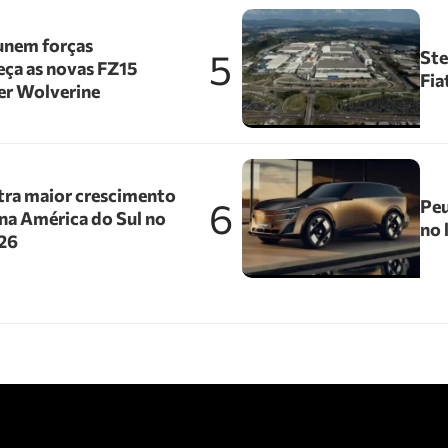
unem forças
5
Ste
ça as novas FZ15
Fia
er Wolverine
tra maior crescimento
6
Peu
na América do Sul no
no 
026