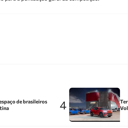
4
spaço de brasileiros
Ter
tina
Vol