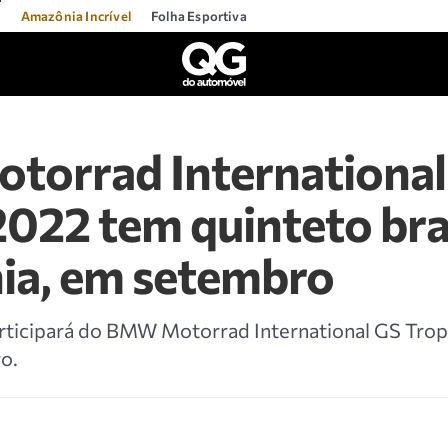
l
Amazônia Incrível
Folha Esportiva
orrad International
022 tem quinteto bras
nia, em setembro
participará do BMW Motorrad International GS Tro
o.