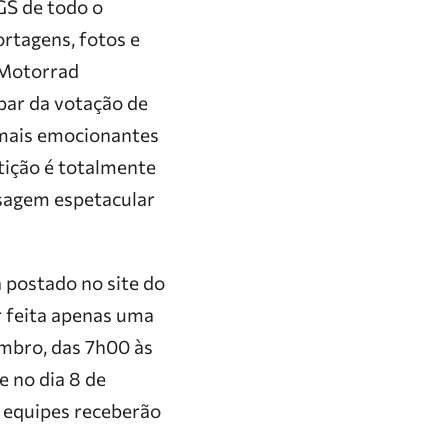
GS de todo o
rtagens, fotos e
 Motorrad
ipar da votação de
 mais emocionantes
tição é totalmente
isagem espetacular
á postado no site do
r feita apenas uma
embro, das 7h00 às
e no dia 8 de
s equipes receberão