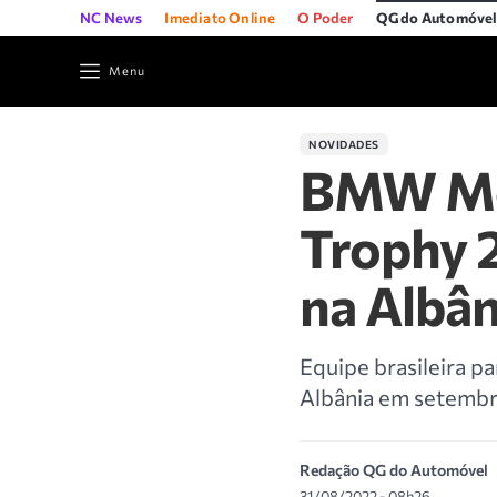
NC News
Imediato Online
O Poder
QG do Automóve
Menu
NOVIDADES
BMW Mot
Trophy 2
na Albâ
Equipe brasileira 
Albânia em setembr
Redação QG do Automóvel
31/08/2022 - 08h26