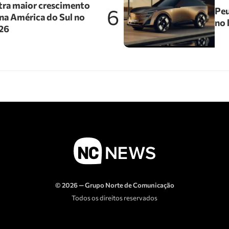
tra maior crescimento
6
Peu
na América do Sul no
no 
026
© 2026 — Grupo Norte de Comunicação
Todos os direitos reservados