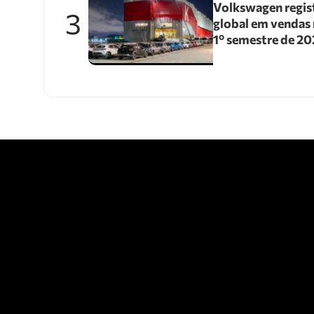
Volkswagen regis
3
global em vendas 
1º semestre de 2