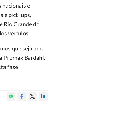
 nacionais e
s e pick-ups,
 e Rio Grande do
os veículos.
ramos que seja uma
 da Promax Bardahl,
sta fase