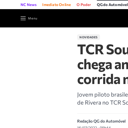
NC News
Imediato Online
O Poder
QG do Automóve
Menu
NOVIDADES
TCR Sou
chega an
corrida 
Jovem piloto brasile
de Rivera no TCR S
Redação QG do Automóvel
16/07/2022 - 09h44