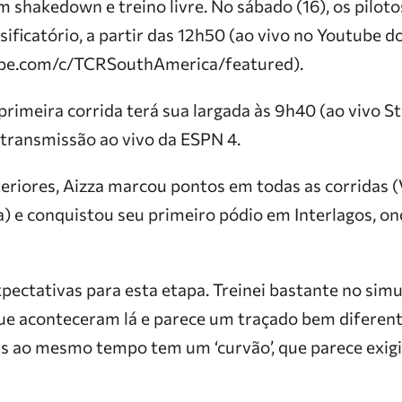
om shakedown e treino livre. No sábado (16), os pilo
ssificatório, a partir das 12h50 (ao vivo no Youtube d
be.com/c/TCRSouthAmerica/featured).
primeira corrida terá sua largada às 9h40 (ao vivo S
 transmissão ao vivo da ESPN 4.
eriores, Aizza marcou pontos em todas as corridas (
a) e conquistou seu primeiro pódio em Interlagos, on
ectativas para esta etapa. Treinei bastante no simul
ue aconteceram lá e parece um traçado bem diferen
as ao mesmo tempo tem um ‘curvão’, que parece exigir