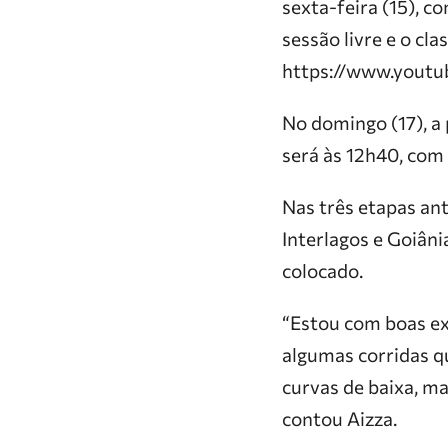
sexta-feira (15), c
sessão livre e o cla
https://www.youtu
No domingo (17), a 
será às 12h40, com
Nas três etapas ant
Interlagos e Goiâni
colocado.
“Estou com boas exp
algumas corridas q
curvas de baixa, m
contou Aizza.