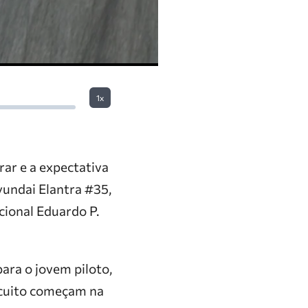
1x
rar e a expectativa
yundai Elantra #35,
cional Eduardo P.
ara o jovem piloto,
rcuito começam na