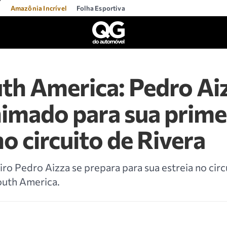
l
Amazônia Incrível
Folha Esportiva
th America: Pedro Ai
imado para sua prime
no circuito de Rivera
iro Pedro Aizza se prepara para sua estreia no cir
outh America.