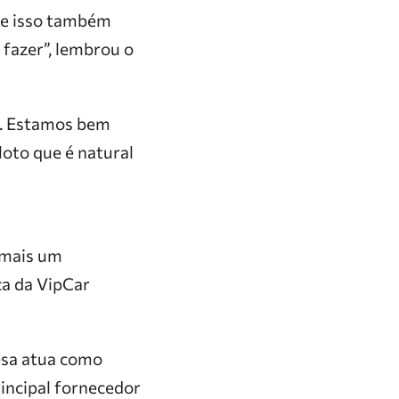
s e isso também
 fazer”, lembrou o
m. Estamos bem
loto que é natural
 mais um
ca da VipCar
esa atua como
rincipal fornecedor