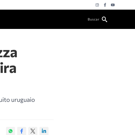
Buscar
zza
ira
cuito uruguaio