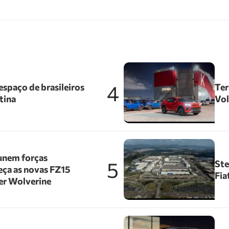
4
spaço de brasileiros
Ter
tina
Vol
unem forças
5
Ste
ça as novas FZ15
Fia
er Wolverine