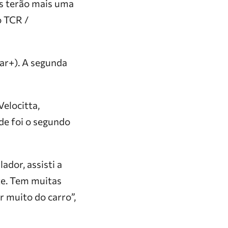
tos terão mais uma
o TCR /
tar+). A segunda
Velocitta,
de foi o segundo
ador, assisti a
te. Tem muitas
 muito do carro”,