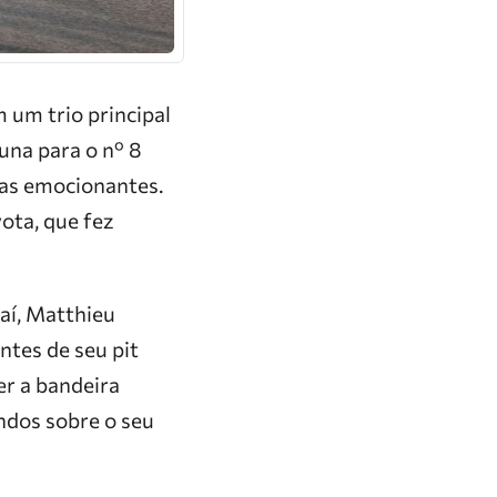
 um trio principal
una para o nº 8
tas emocionantes.
ota, que fez
daí, Matthieu
tes de seu pit
er a bandeira
ndos sobre o seu