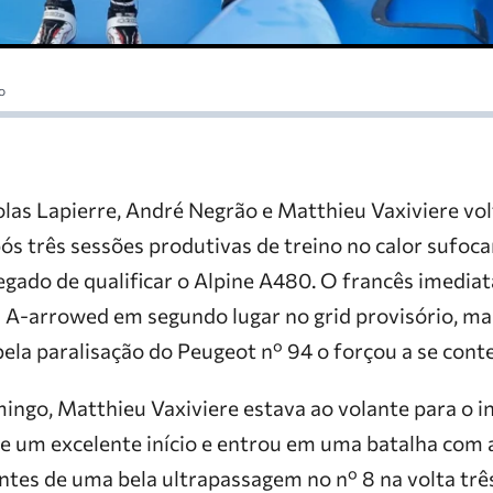
o
olas Lapierre, André Negrão e Matthieu Vaxiviere vo
Após três sessões produtivas de treino no calor sufoca
regado de qualificar o Alpine A480. O francês imedi
 A-arrowed em segundo lugar no grid provisório, m
ela paralisação do Peugeot nº 94 o forçou a se cont
ngo, Matthieu Vaxiviere estava ao volante para o in
e um excelente início e entrou em uma batalha com
antes de uma bela ultrapassagem no nº 8 na volta tr