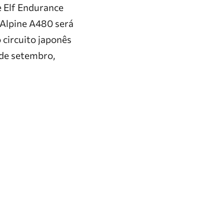
e Elf Endurance
o Alpine A480 será
 circuito japonês
de setembro,