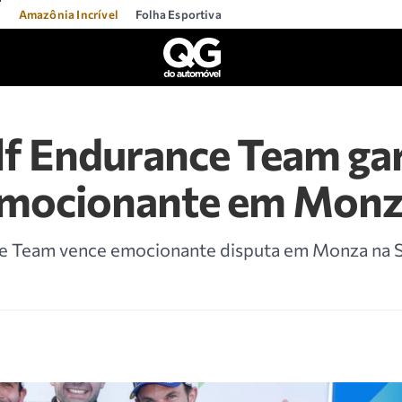
l
Amazônia Incrível
Folha Esportiva
lf Endurance Team ga
 emocionante em Mon
ce Team vence emocionante disputa em Monza na S