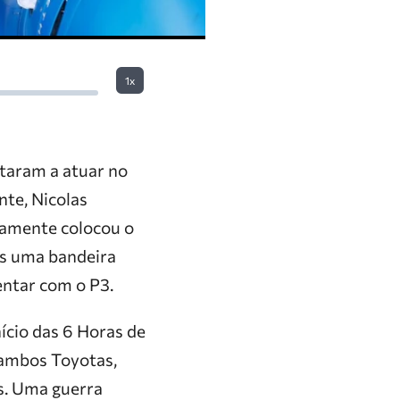
1x
ltaram a atuar no
nte, Nicolas
atamente colocou o
as uma bandeira
entar com o P3.
ício das 6 Horas de
 ambos Toyotas,
ês. Uma guerra