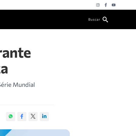
Buscar
rante
za
érie Mundial