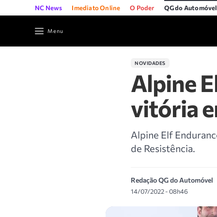
NC News
Imediato Online
O Poder
QG do Automóve
Menu
NOVIDADES
Alpine E
vitória
Alpine Elf Enduran
de Resistência.
Redação QG do Automóvel
14/07/2022 - 08h46