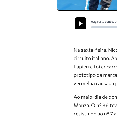
ouça este conteúd
Na sexta-feira, Nic
circuito italiano. 
Lapierre foi encar
protótipo da marca
vermelha causada p
Ao meio-dia de domi
Monza. O nº 36 tev
resistindo ao nº 7 