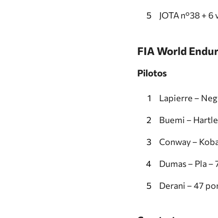
JOTA n°38 + 6 
FIA World Endu
Pilotos
Lapierre – Neg
Buemi – Hartle
Conway – Koba
Dumas – Pla – 
Derani – 47 po