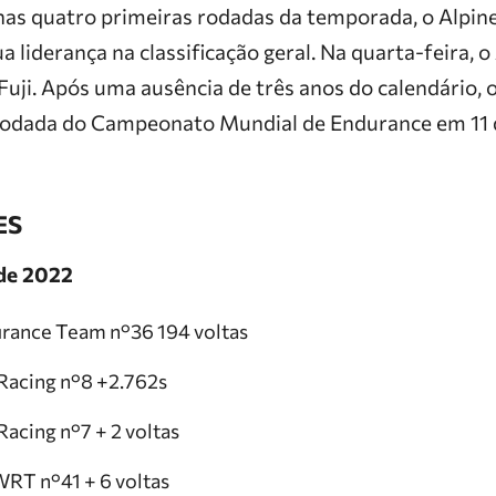
nas quatro primeiras rodadas da temporada, o Alpin
 liderança na classificação geral. Na quarta-feira, 
uji. Após uma ausência de três anos do calendário, o
 rodada do Campeonato Mundial de Endurance em 11 
ES
de 2022
urance Team n°36 194 voltas
Racing n°8 +2.762s
acing n°7 + 2 voltas
RT n°41 + 6 voltas