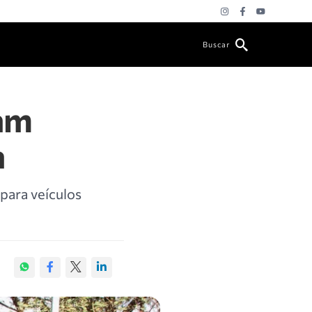
Buscar
am
a
para veículos