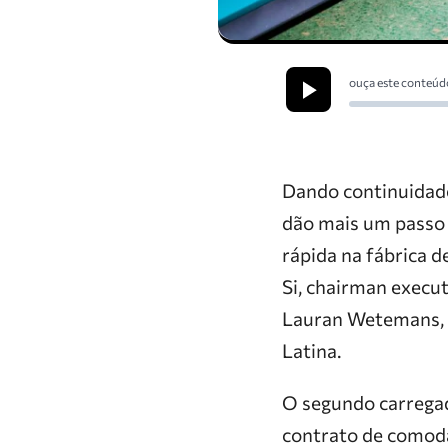
ouça este conteúd
Dando continuidade
dão mais um passo 
rápida na fábrica 
Si, chairman execu
Lauran Wetemans, v
Latina.
O segundo carregad
contrato de comodat