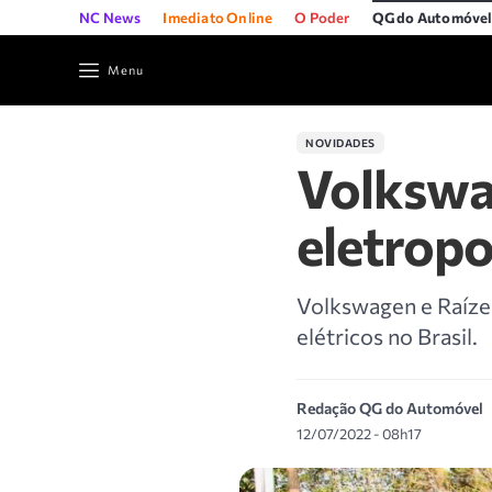
NC News
Imediato Online
O Poder
QG do Automóve
Menu
NOVIDADES
Volkswa
eletropo
Volkswagen e Raízen
elétricos no Brasil.
Redação QG do Automóvel
12/07/2022 - 08h17