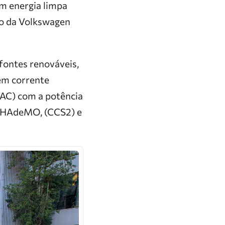
om energia limpa
vo da Volkswagen
 fontes renováveis,
em corrente
(AC) com a potência
 CHAdeMO, (CCS2) e