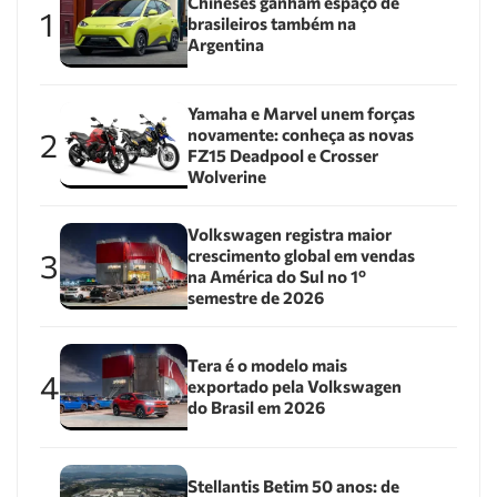
Chineses ganham espaço de
1
brasileiros também na
Argentina
Yamaha e Marvel unem forças
novamente: conheça as novas
2
FZ15 Deadpool e Crosser
Wolverine
Volkswagen registra maior
crescimento global em vendas
3
na América do Sul no 1º
semestre de 2026
Tera é o modelo mais
4
exportado pela Volkswagen
do Brasil em 2026
Stellantis Betim 50 anos: de