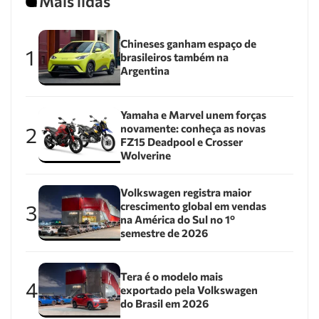
Mais lidas
Chineses ganham espaço de
1
brasileiros também na
Argentina
Yamaha e Marvel unem forças
novamente: conheça as novas
2
FZ15 Deadpool e Crosser
Wolverine
Volkswagen registra maior
crescimento global em vendas
3
na América do Sul no 1º
semestre de 2026
Tera é o modelo mais
4
exportado pela Volkswagen
do Brasil em 2026