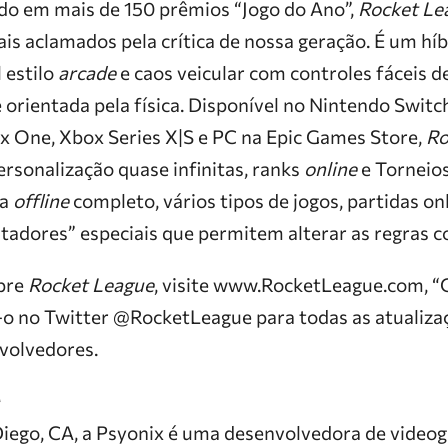
do em mais de 150 prêmios “Jogo do Ano”,
Rocket Le
is aclamados pela crítica de nossa geração. É um híb
 estilo
arcade
e caos veicular com controles fáceis d
 orientada pela física. Disponível no Nintendo Switc
x One, Xbox Series X|S e PC na Epic Games Store,
Ro
ersonalização quase infinitas, ranks
online
e Torneio
da
offline
completo, vários tipos de jogos, partidas onl
tadores” especiais que permitem alterar as regras 
obre
Rocket League
, visite www.RocketLeague.com, “
-o no Twitter @RocketLeague para todas as atualizaç
volvedores.
™
iego, CA, a Psyonix é uma desenvolvedora de vide