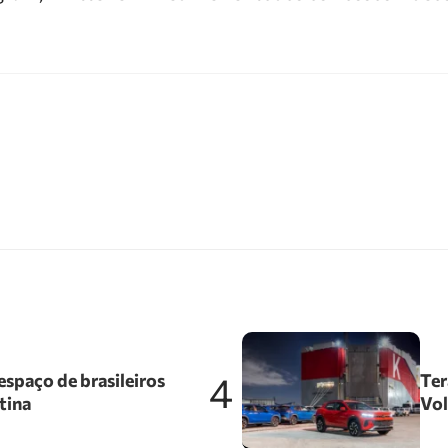
4
spaço de brasileiros
Ter
tina
Vol