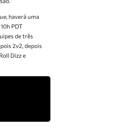
são.”
gue
, haverá uma
s 10h PDT
uipes de três
pois 2v2, depois
 Roll Dizz e