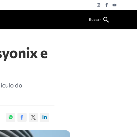
Buscar
syonix e
ículo do