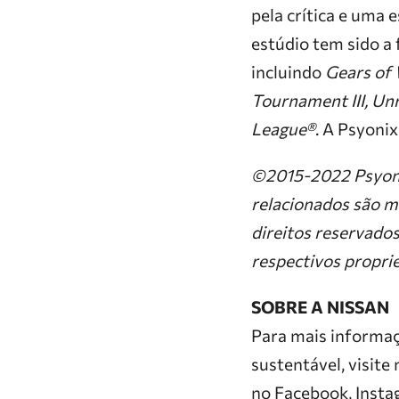
pela crítica e uma 
estúdio tem sido a 
incluindo
Gears of
Tournament III, U
League®
. A Psyoni
©2015-2022 Psyonix
relacionados são m
direitos reservado
respectivos proprie
SOBRE A NISSAN
Para mais informaç
sustentável, visit
no Facebook, Instag