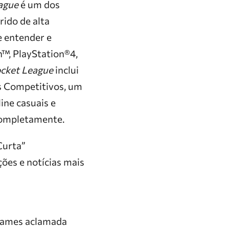
ague
é um dos
rido de alta
e entender e
h™, PlayStation®4,
cket League
inclui
s Competitivos, um
ine casuais e
completamente.
Curta”
ões e notícias mais
ogames aclamada