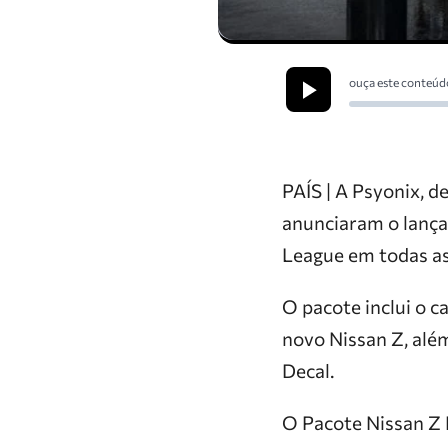
ouça este conteúd
PAÍS | A Psyonix, 
anunciaram o lança
League em todas as
O pacote inclui o 
novo Nissan Z, alé
Decal.
O Pacote Nissan Z P