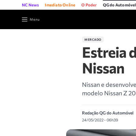
NC News
Imediato Online
O Poder
QG do Automóve
Menu
MERCADO
Estreia 
Nissan
Nissan e desenvolv
modelo Nissan Z 20
Redação QG do Automóvel
24/05/2022 - 06h39