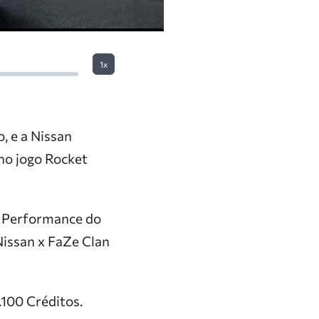
1x
, e a Nissan
no jogo Rocket
o Performance do
Nissan x FaZe Clan
.100 Créditos.