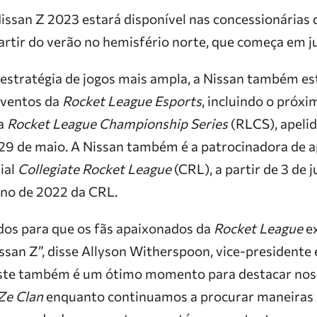
issan Z 2023 estará disponível nas concessionárias 
artir do verão no hemisfério norte, que começa em j
estratégia de jogos mais ampla, a Nissan também es
eventos da
Rocket League Esports
, incluindo o próxi
da
Rocket League Championship Series
(RLCS), apeli
 e 29 de maio. A Nissan também é a patrocinadora de 
ial
Collegiate Rocket League
(CRL), a partir de 3 de 
no de 2022 da CRL.
os para que os fãs apaixonados da
Rocket League
e
san Z”, disse Allyson Witherspoon, vice-presidente
Este também é um ótimo momento para destacar nos
Ze Clan
enquanto continuamos a procurar maneiras 