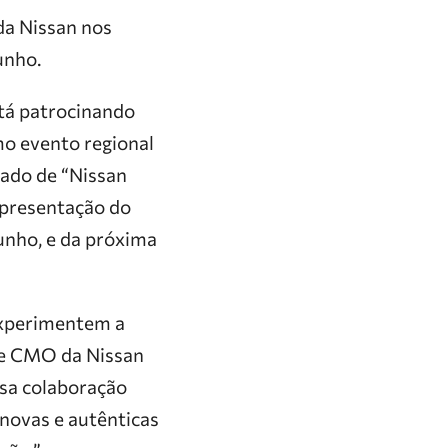
da Nissan nos
unho.
tá patrocinando
mo evento regional
dado de “Nissan
apresentação do
junho, e da próxima
xperimentem a
 e CMO da Nissan
sa colaboração
novas e autênticas