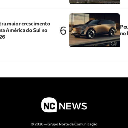
tra maior crescimento
6
Peu
na América do Sul no
no 
026
© 2026 — Grupo Norte de Comunicação