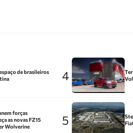
4
spaço de brasileiros
Ter
tina
Vol
unem forças
5
Ste
ça as novas FZ15
Fia
er Wolverine