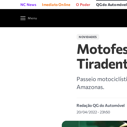
NC News
Imediato Online
O Poder
QG do Automóve
Menu
NOVIDADES
Motofest
Tiradent
Passeio motociclíst
Amazonas.
Redação QG do Automóvel
20/04/2022 - 23h50