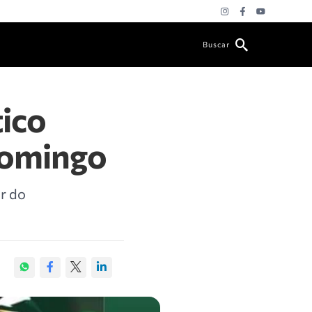
Buscar
tico
 domingo
ar do