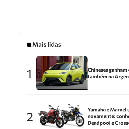
Mais lidas
1
Chineses ganham e
também na Argen
Yamaha e Marvel 
2
novamente: conhe
Deadpool e Cross