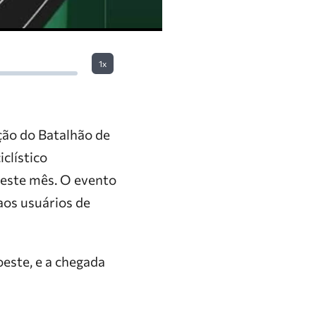
1x
ão do Batalhão de
clístico
neste mês. O evento
aos usuários de
oeste, e a chegada