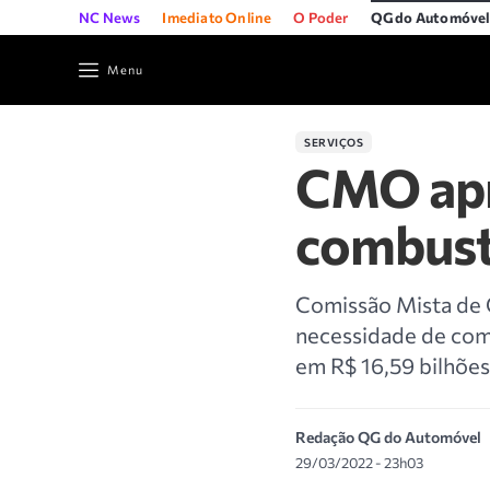
NC News
Imediato Online
O Poder
QG do Automóve
Menu
SERVIÇOS
CMO apr
combust
Comissão Mista de 
necessidade de com
em R$ 16,59 bilhões
Redação QG do Automóvel
29/03/2022 - 23h03