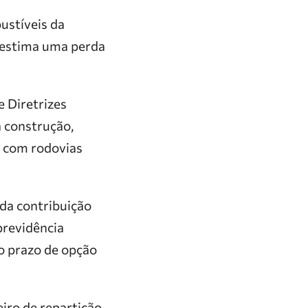
ustíveis da
a estima uma perda
 Diretrizes
 construção,
o com rodovias
da contribuição
previdência
 o prazo de opção
iro de repartição