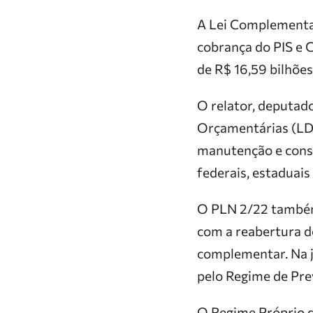
A Lei Complementar
cobrança do PIS e 
de R$ 16,59 bilhões
O relator, deputad
Orçamentárias (LDO
manutenção e conse
federais, estaduais
O PLN 2/22 também
com a reabertura d
complementar. Na j
pelo Regime de Pr
O Regime Próprio d