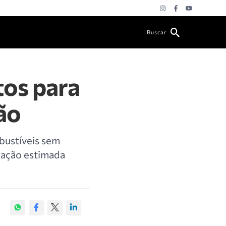
Buscar
tos para
ão
bustíveis sem
dação estimada