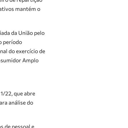
s ativos mantém o
ciada da União pelo
o período
nal do exercício de
Consumidor Amplo
1/22, que abre
ara análise do
s de pessoal e