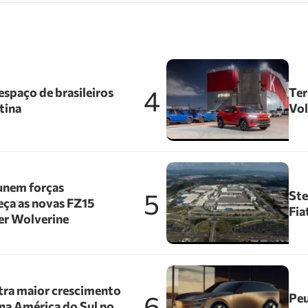
4
spaço de brasileiros
Ter
tina
Vol
unem forças
5
Ste
ça as novas FZ15
Fia
er Wolverine
tra maior crescimento
6
Peu
na América do Sul no