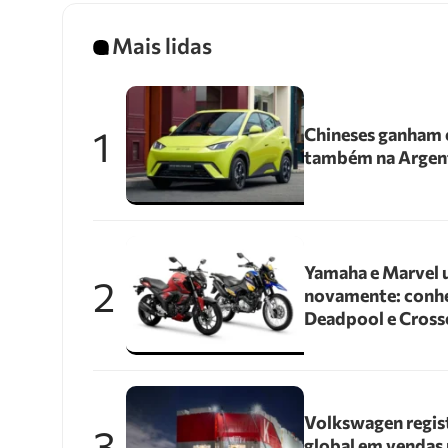
Mais lidas
1
Chineses ganham e
também na Argen
Yamaha e Marvel 
2
novamente: conhe
Deadpool e Cross
Volkswagen regis
3
global em vendas 