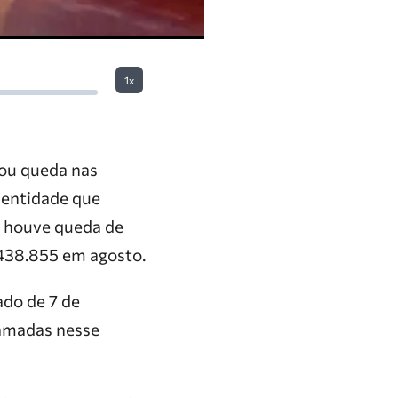
1x
ou queda nas
entidade que
l, houve queda de
.438.855 em agosto.
ado de 7 de
ramadas nesse