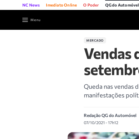
NC News
Imediato Online
O Poder
QG do Automóve
Menu
MERCADO
Vendas 
setembr
Queda nas vendas de
manifestações polít
Redação QG do Automóvel
07/10/2021 - 17h12