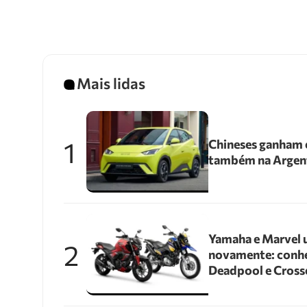
Mais lidas
1
Chineses ganham e
também na Argen
Yamaha e Marvel 
2
novamente: conhe
Deadpool e Cross