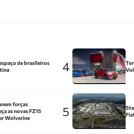
4
spaço de brasileiros
Ter
tina
Vol
unem forças
5
Ste
ça as novas FZ15
Fia
er Wolverine