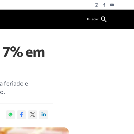
Buscar
m 7% em
a feriado e
o.