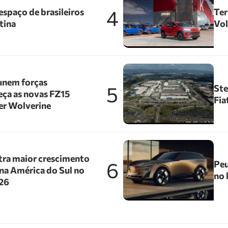
4
spaço de brasileiros
Ter
tina
Vol
unem forças
5
Ste
ça as novas FZ15
Fia
er Wolverine
tra maior crescimento
6
Peu
na América do Sul no
no 
026