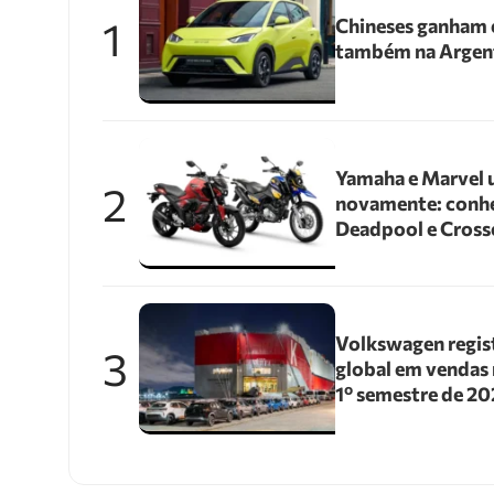
1
Chineses ganham e
também na Argen
Yamaha e Marvel 
2
novamente: conhe
Deadpool e Cross
Volkswagen regis
3
global em vendas 
1º semestre de 2