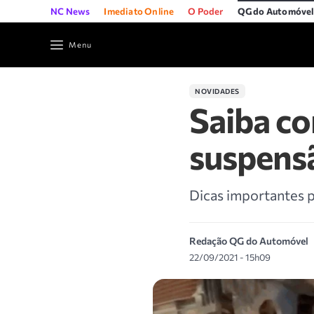
NC News
Imediato Online
O Poder
QG do Automóve
Menu
NOVIDADES
Saiba co
suspensã
Dicas importantes p
Redação QG do Automóvel
22/09/2021 - 15h09