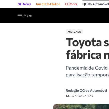
NC News
Imediato Online
O Poder
QG do Automóve
Menu
MERCADO
Toyota 
fábrica 
Pandemia de Covid-1
paralisação temporá
Redação QG do Automóvel
14/09/2021 - 15h12