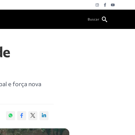
Buscar
de
al e força nova