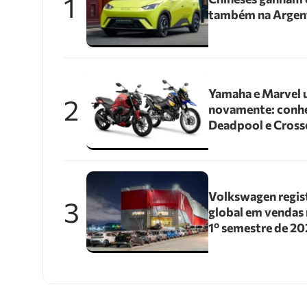
1
também na Argen
Yamaha e Marvel 
2
novamente: conhe
Deadpool e Cross
Volkswagen regis
3
global em vendas 
1º semestre de 2