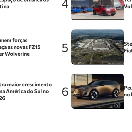
4
tina
Vol
unem forças
5
Ste
ça as novas FZ15
Fia
er Wolverine
tra maior crescimento
6
Peu
na América do Sul no
no 
026