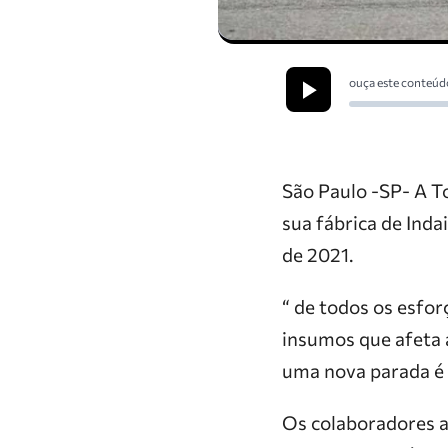
ouça este conteúd
São Paulo -SP- A T
sua fábrica de Inda
de 2021.
“ de todos os esfor
insumos que afeta 
uma nova parada é i
Os colaboradores af