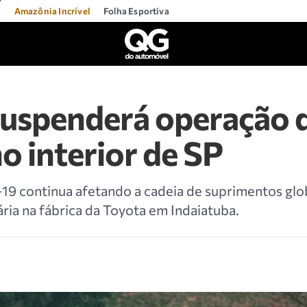
l
Amazônia Incrível
Folha Esportiva
suspenderá operação 
no interior de SP
9 continua afetando a cadeia de suprimentos glob
ria na fábrica da Toyota em Indaiatuba.