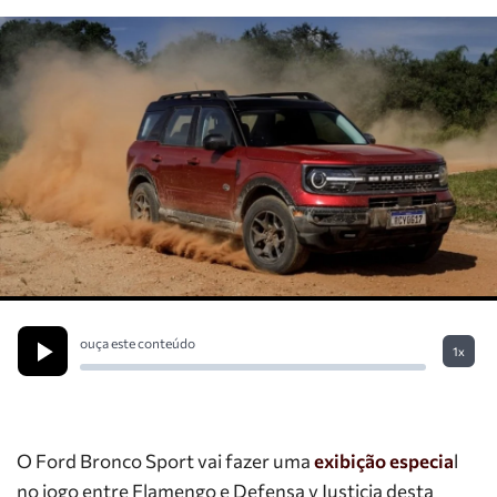
ouça este conteúdo
1x
O Ford Bronco Sport vai fazer uma
exibição especia
l
no jogo entre Flamengo e Defensa y Justicia desta