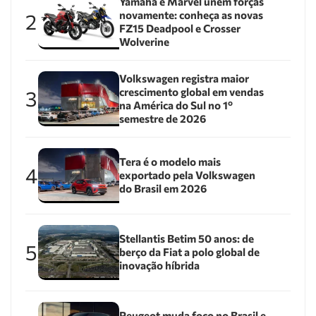
Yamaha e Marvel unem forças
novamente: conheça as novas
2
FZ15 Deadpool e Crosser
Wolverine
Volkswagen registra maior
crescimento global em vendas
3
na América do Sul no 1º
semestre de 2026
Tera é o modelo mais
4
exportado pela Volkswagen
do Brasil em 2026
Stellantis Betim 50 anos: de
5
berço da Fiat a polo global de
inovação híbrida
Peugeot muda foco no Brasil e