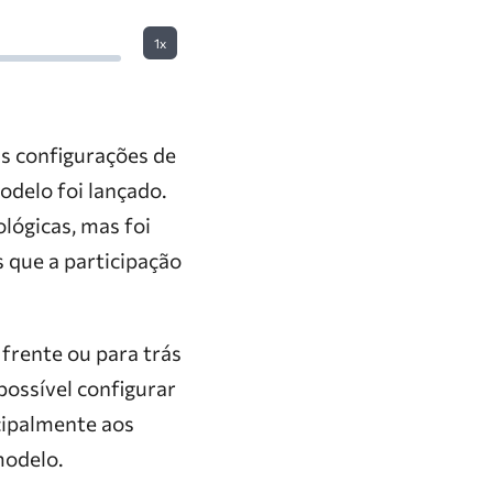
1x
s configurações de
odelo foi lançado.
ológicas, mas foi
s que a participação
 frente ou para trás
possível configurar
cipalmente aos
modelo.