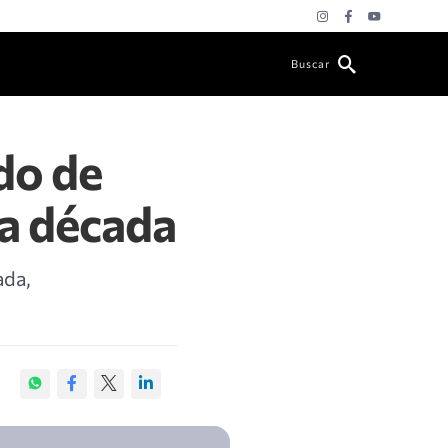
Buscar
do de
ma década
ada,