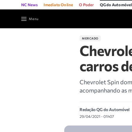
NC News
Imediato Online
O Poder
QG do Automóve
Menu
MERCADO
Chevrol
carros d
Chevrolet Spin dom
acompanhando as mud
Redação QG do Automóvel
29/04/2021 - 01h07