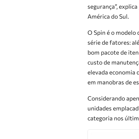
segurança”, explic
América do Sul.
O Spin é o modelo 
série de fatores: a
bom pacote de iten
custo de manutençã
elevada economia de
em manobras de es
Considerando apenas
unidades emplacada
categoria nos últim