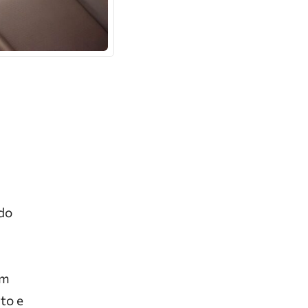
m
do
um
to e