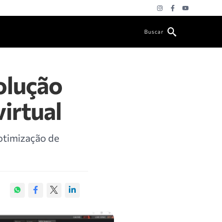
Buscar
olução
irtual
 otimização de