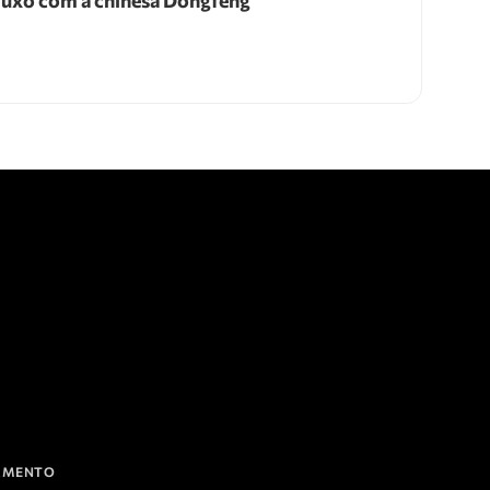
luxo com a chinesa Dongfeng
IAMENTO