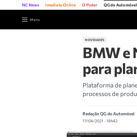
NC News
Imediato Online
O Poder
QG do Automóve
Menu
NOVIDADES
BMW e N
para pla
Plataforma de plane
processos de produ
Redação QG do Automóvel
17/04/2021 - 18h42