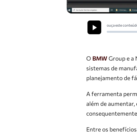
ouça este conteúd
O
BMW
Group e a 
sistemas de manuf
planejamento de fáb
A ferramenta permi
além de aumentar, d
consequentemente, 
Entre os benefícios