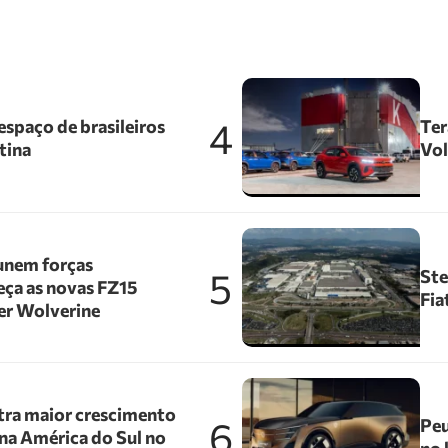
4
spaço de brasileiros
Ter
tina
Vol
unem forças
5
Ste
ça as novas FZ15
Fia
er Wolverine
tra maior crescimento
6
Peu
na América do Sul no