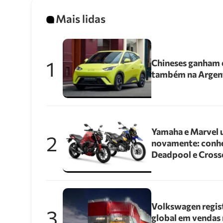
Mais lidas
1
Chineses ganham e
também na Argen
Yamaha e Marvel 
2
novamente: conhe
Deadpool e Cross
Volkswagen regis
3
global em vendas 