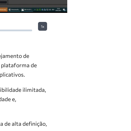
1x
ejamento de
, plataforma de
licativos.
ilidade ilimitada,
dade e,
 de alta definição,