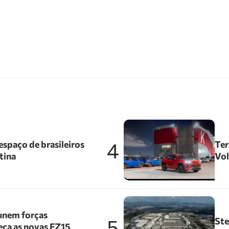
4
spaço de brasileiros
Ter
tina
Vol
unem forças
5
Ste
ça as novas FZ15