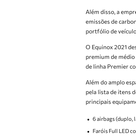
Além disso, a empr
emissões de carbon
portfólio de veícul
O Equinox 2021 de
premium de médio p
de linha Premier c
Além do amplo espa
pela lista de itens
principais equipam
6 airbags (duplo, l
Faróis Full LED co