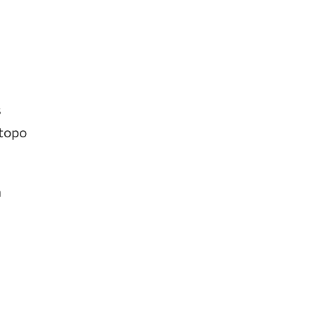
s
 topo
a