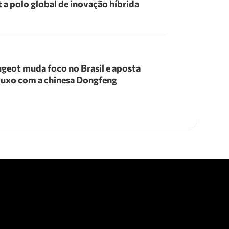
t a polo global de inovação híbrida
geot muda foco no Brasil e aposta
luxo com a chinesa Dongfeng