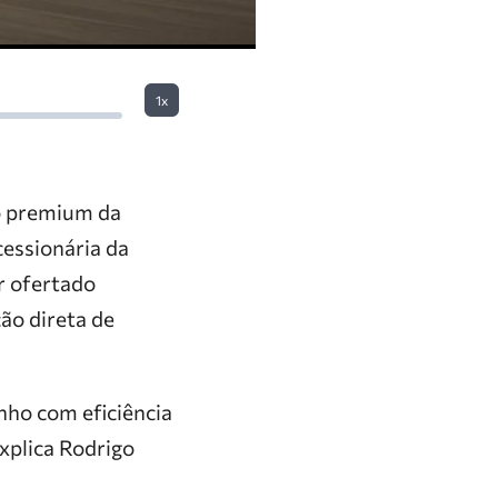
1x
o premium da
cessionária da
er ofertado
ão direta de
nho com eficiência
explica Rodrigo