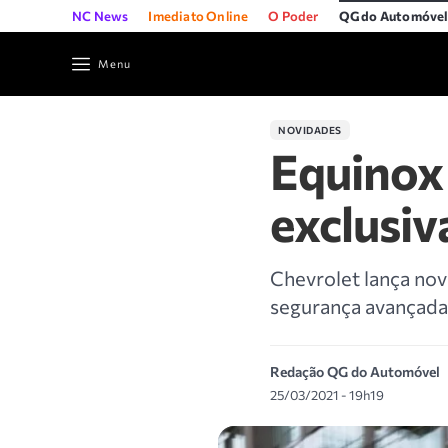
NC News
Imediato Online
O Poder
QG do Automóve
Menu
NOVIDADES
Equinox 
exclusi
Chevrolet lança no
segurança avançada
Redação QG do Automóvel
25/03/2021 - 19h19