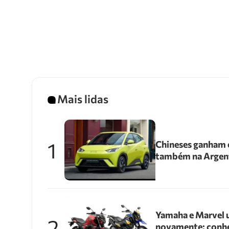
Mais lidas
1
Chineses ganham e
também na Argen
Yamaha e Marvel 
2
novamente: conhe