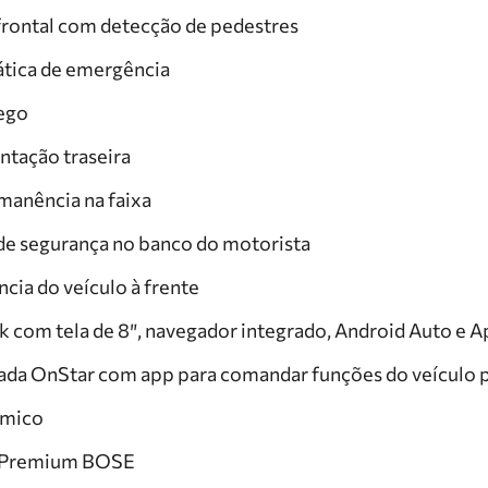
 frontal com detecção de pedestres
tica de emergência
cego
ntação traseira
manência na faixa
 de segurança no banco do motorista
ncia do veículo à frente
 com tela de 8″, navegador integrado, Android Auto e A
ada OnStar com app para comandar funções do veículo
âmico
o Premium BOSE