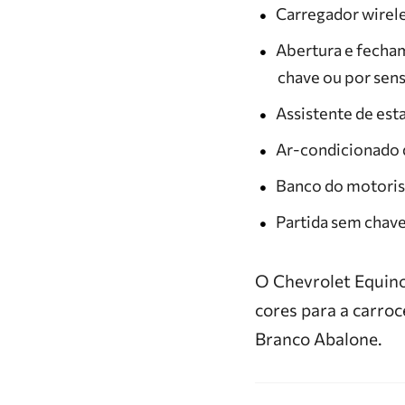
Carregador wirel
Abertura e fecha
chave ou por sen
Assistente de es
Ar-condicionado d
Banco do motoris
Partida sem chav
O Chevrolet Equino
cores para a carroc
Branco Abalone.