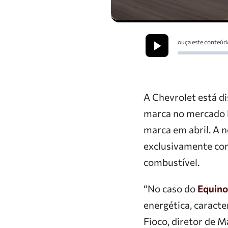
ouça este conteúd
A Chevrolet está di
marca no mercado b
marca em abril. A n
exclusivamente com
combustível.
“No caso do
Equin
energética, caracte
Fioco, diretor de 