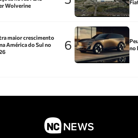
Fia
er Wolverine
tra maior crescimento
6
Peu
na América do Sul no
no 
026