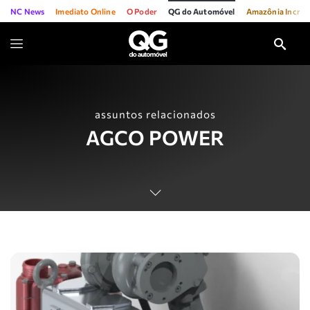
NC News
Imediato Online
O Poder
QG do Automóvel
Amazônia Incríve
assuntos relacionados
AGCO POWER